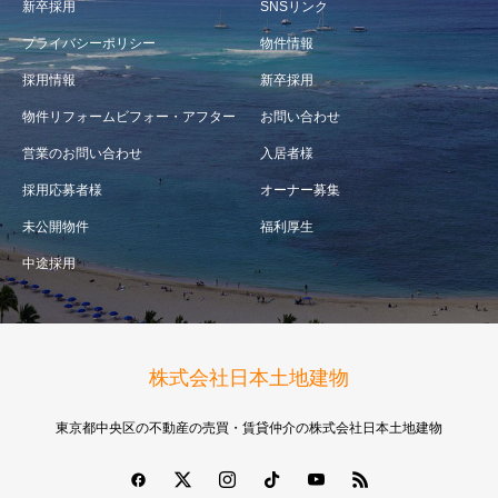
新卒採用
SNSリンク
プライバシーポリシー
物件情報
採用情報
新卒採用
物件リフォームビフォー・アフター
お問い合わせ
営業のお問い合わせ
入居者様
採用応募者様
オーナー募集
未公開物件
福利厚生
中途採用
株式会社日本土地建物
東京都中央区の不動産の売買・賃貸仲介の株式会社日本土地建物