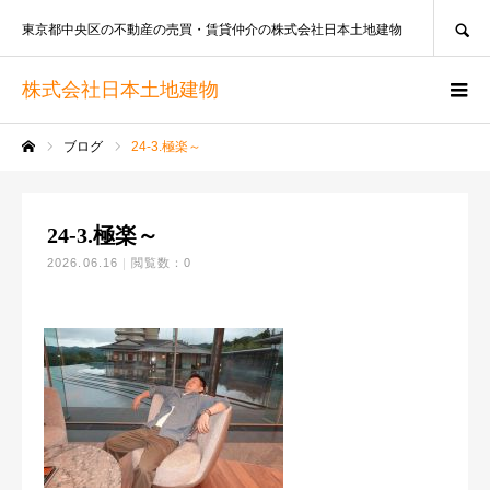
SEARCH
東京都中央区の不動産の売買・賃貸仲介の株式会社日本土地建物
株式会社日本土地建物
ブログ
24-3.極楽～
ホーム
24-3.極楽～
2026.06.16
閲覧数：0