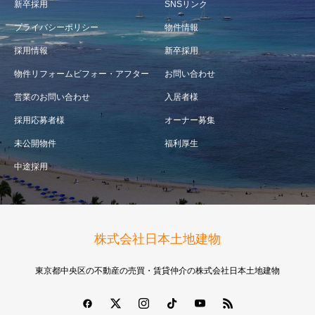
新卒採用
SNSリンク
プライバシーポリシー
物件情報
採用情報
新卒採用
物件リフォームビフォー・アフター
お問い合わせ
営業のお問い合わせ
入居者様
採用応募者様
オーナー募集
未公開物件
福利厚生
中途採用
株式会社日本土地建物
東京都中央区の不動産の売買・賃貸仲介の株式会社日本土地建物