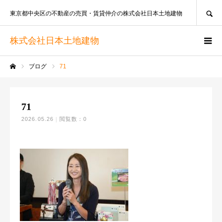
SEARCH
東京都中央区の不動産の売買・賃貸仲介の株式会社日本土地建物
株式会社日本土地建物
ブログ
71
ホーム
71
2026.05.26
閲覧数：0