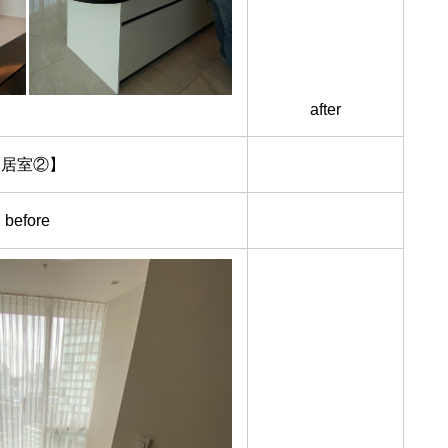
after
【居室②】
before