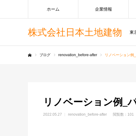
ホーム
企業情報
株式会社日本土地建物
東
ブログ
renovation_before-after
リノベーション例_
ホーム
リノベーション例_パー
2022.05.27
renovation_before-after
閲覧数：101